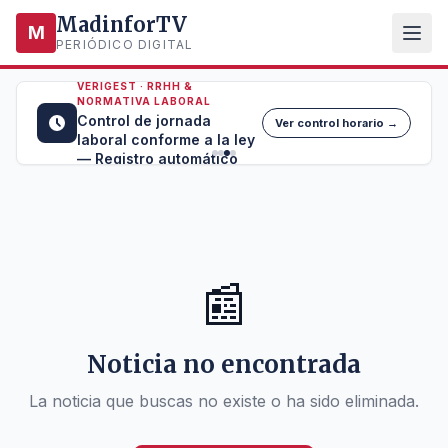
MadinforTV
M
PERIÓDICO DIGITAL
VERIGEST · RRHH &
NORMATIVA LABORAL
Control de jornada
Ver control horario →
laboral conforme a la ley
— Registro automático
📰
Noticia no encontrada
La noticia que buscas no existe o ha sido eliminada.