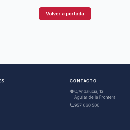
Volver a portada
ES
CONTACTO
C/Andalucía, 13
Aguilar de la Frontera
957 660 506