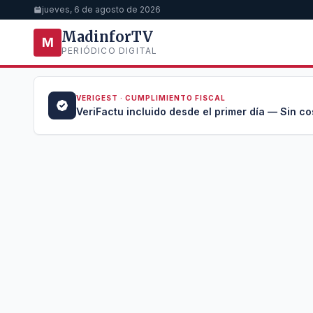
jueves, 6 de agosto de 2026
MadinforTV
M
PERIÓDICO DIGITAL
VERIGEST · CUMPLIMIENTO FISCAL
a →
VeriFactu incluido desde el primer día — Sin co