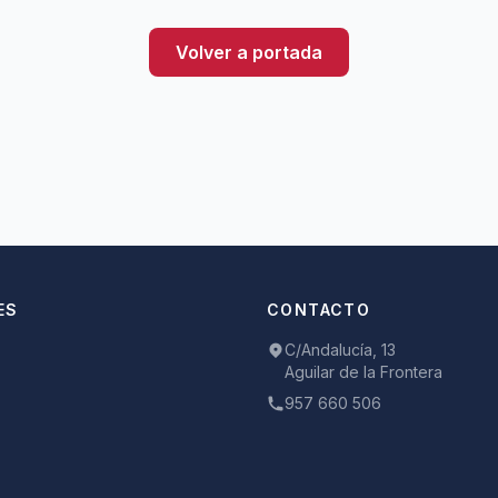
Volver a portada
ES
CONTACTO
C/Andalucía, 13
Aguilar de la Frontera
957 660 506