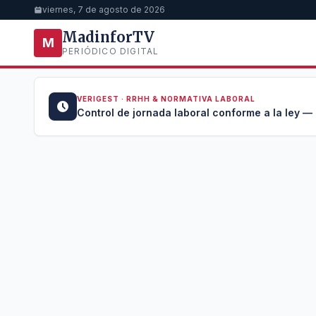
viernes, 7 de agosto de 2026
MadinforTV
M
PERIÓDICO DIGITAL
VERIGEST · RRHH & NORMATIVA LABORAL
u →
Control de jornada laboral conforme a la ley —