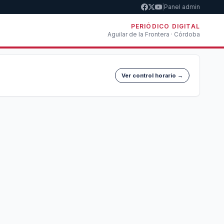
|
Panel admin
PERIÓDICO DIGITAL
Aguilar de la Frontera · Córdoba
Ver control horario →