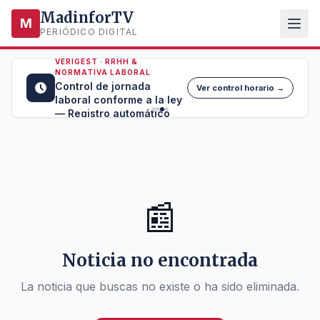
MadinforTV
M
PERIÓDICO DIGITAL
VERIGEST · RRHH &
NORMATIVA LABORAL
Control de jornada
Ver control horario →
laboral conforme a la ley
— Registro automático
📰
Noticia no encontrada
La noticia que buscas no existe o ha sido eliminada.