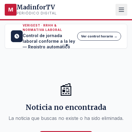
MadinforTV
M
PERIÓDICO DIGITAL
VERIGEST · RRHH &
NORMATIVA LABORAL
Control de jornada
Ver control horario →
laboral conforme a la ley
— Registro automático
📰
Noticia no encontrada
La noticia que buscas no existe o ha sido eliminada.