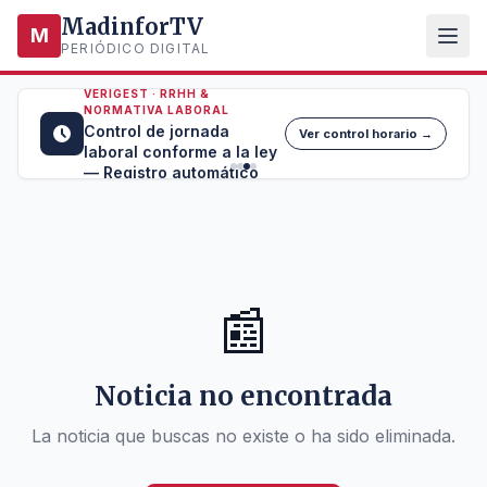
MadinforTV
M
PERIÓDICO DIGITAL
VERIGEST · RRHH &
NORMATIVA LABORAL
Control de jornada
Ver control horario →
laboral conforme a la ley
— Registro automático
📰
Noticia no encontrada
La noticia que buscas no existe o ha sido eliminada.