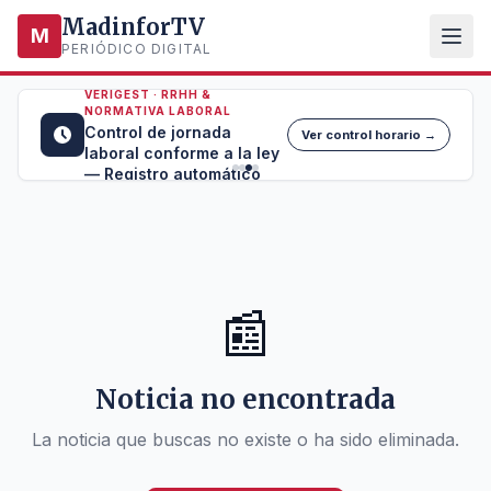
MadinforTV
M
PERIÓDICO DIGITAL
VERIGEST · RRHH &
NORMATIVA LABORAL
Control de jornada
Ver control horario →
laboral conforme a la ley
— Registro automático
📰
Noticia no encontrada
La noticia que buscas no existe o ha sido eliminada.