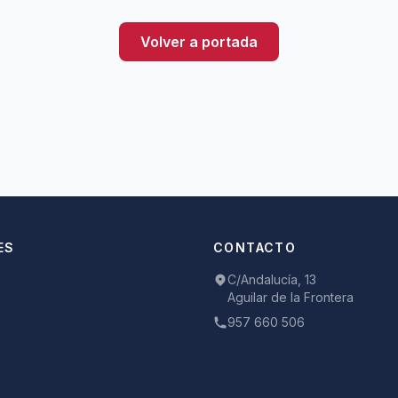
Volver a portada
ES
CONTACTO
C/Andalucía, 13
Aguilar de la Frontera
957 660 506