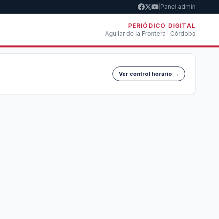
|
Panel admin
PERIÓDICO DIGITAL
Aguilar de la Frontera · Córdoba
Ver control horario →