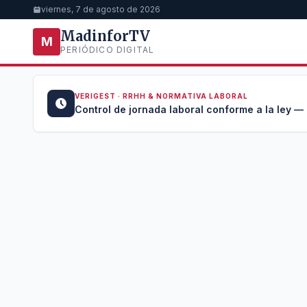
viernes, 7 de agosto de 2026
MadinforTV
M
PERIÓDICO DIGITAL
VERIGEST · RRHH & NORMATIVA LABORAL
u →
Control de jornada laboral conforme a la ley —