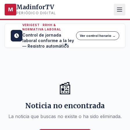
MadinforTV
M
PERIÓDICO DIGITAL
VERIGEST · RRHH &
NORMATIVA LABORAL
Control de jornada
Ver control horario →
laboral conforme a la ley
— Registro automático
📰
Noticia no encontrada
La noticia que buscas no existe o ha sido eliminada.