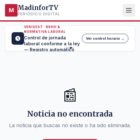
MadinforTV
M
PERIÓDICO DIGITAL
VERIGEST · RRHH &
NORMATIVA LABORAL
Control de jornada
Ver control horario →
laboral conforme a la ley
— Registro automático
📰
Noticia no encontrada
La noticia que buscas no existe o ha sido eliminada.