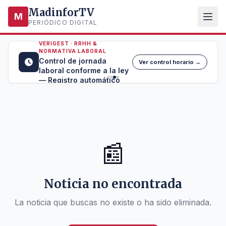
MadinforTV
M
PERIÓDICO DIGITAL
VERIGEST · RRHH &
NORMATIVA LABORAL
Control de jornada
Ver control horario →
laboral conforme a la ley
— Registro automático
📰
Noticia no encontrada
La noticia que buscas no existe o ha sido eliminada.