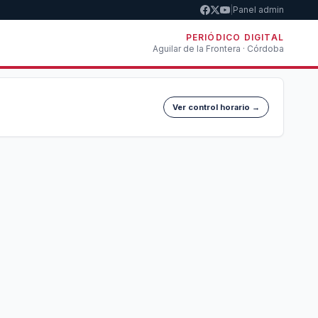
|
Panel admin
PERIÓDICO DIGITAL
Aguilar de la Frontera · Córdoba
Ver control horario →