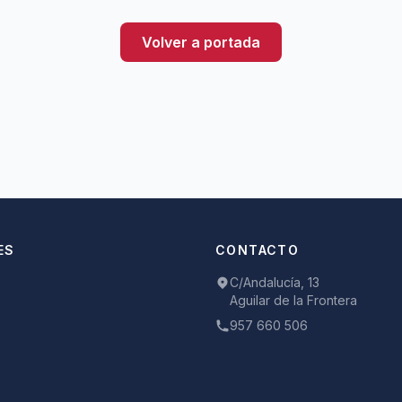
Volver a portada
ES
CONTACTO
C/Andalucía, 13
Aguilar de la Frontera
957 660 506