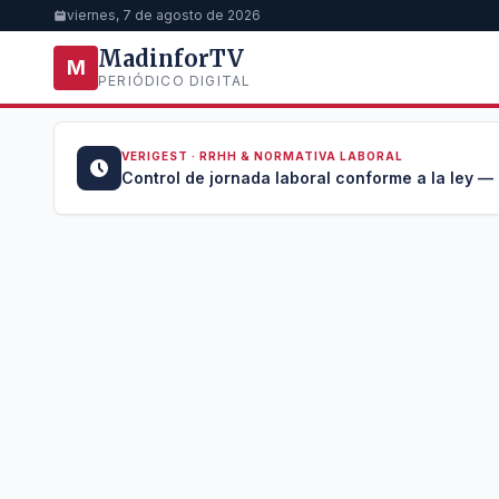
viernes, 7 de agosto de 2026
MadinforTV
M
PERIÓDICO DIGITAL
VERIGEST · RRHH & NORMATIVA LABORAL
u →
Control de jornada laboral conforme a la ley —