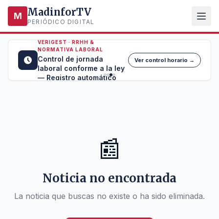
MadinforTV
M
PERIÓDICO DIGITAL
VERIGEST · RRHH &
NORMATIVA LABORAL
Control de jornada
Ver control horario →
laboral conforme a la ley
— Registro automático
📰
Noticia no encontrada
La noticia que buscas no existe o ha sido eliminada.