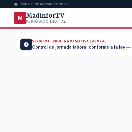
jueves, 6 de agosto de 2026
MadinforTV
M
PERIÓDICO DIGITAL
VERIGEST · RRHH & NORMATIVA LABORAL
u →
Control de jornada laboral conforme a la ley —