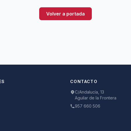
Volver a portada
ES
CONTACTO
C/Andalucía, 13
Aguilar de la Frontera
957 660 506