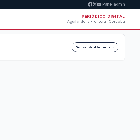
|
Panel admin
PERIÓDICO DIGITAL
Aguilar de la Frontera · Córdoba
Ver control horario →