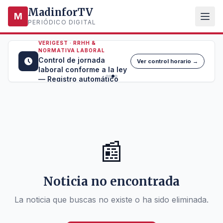
MadinforTV
M
PERIÓDICO DIGITAL
VERIGEST · RRHH &
NORMATIVA LABORAL
Control de jornada
Ver control horario →
laboral conforme a la ley
— Registro automático
📰
Noticia no encontrada
La noticia que buscas no existe o ha sido eliminada.