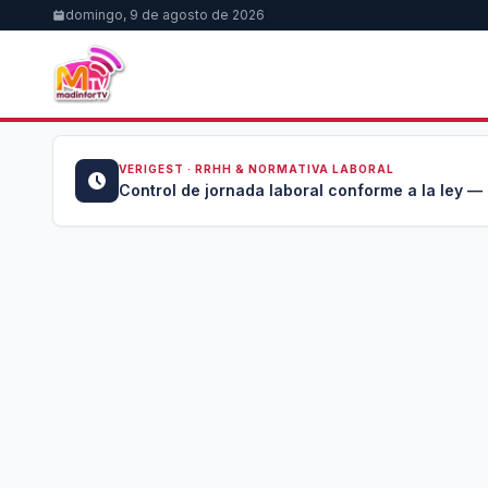
domingo, 9 de agosto de 2026
VERIGEST · RRHH & NORMATIVA LABORAL
u →
Control de jornada laboral conforme a la ley —