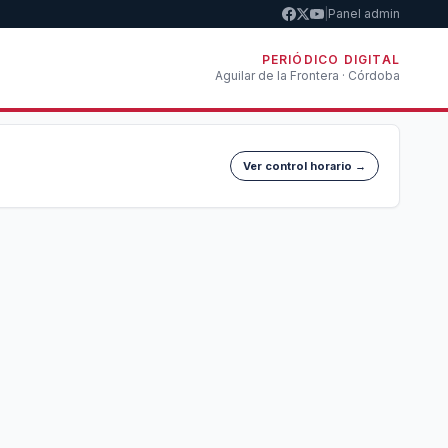
|
Panel admin
PERIÓDICO DIGITAL
Aguilar de la Frontera · Córdoba
Ver control horario →