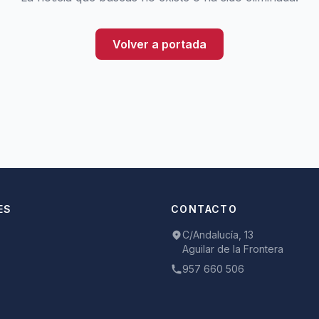
Volver a portada
ES
CONTACTO
C/Andalucía, 13
Aguilar de la Frontera
957 660 506