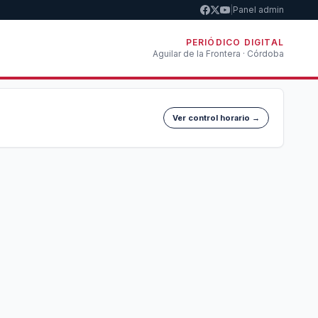
|
Panel admin
PERIÓDICO DIGITAL
Aguilar de la Frontera · Córdoba
Ver control horario →