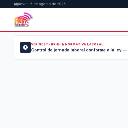
jueves, 6 de agosto de 2026
VERIGEST · RRHH & NORMATIVA LABORAL
u →
Control de jornada laboral conforme a la ley —