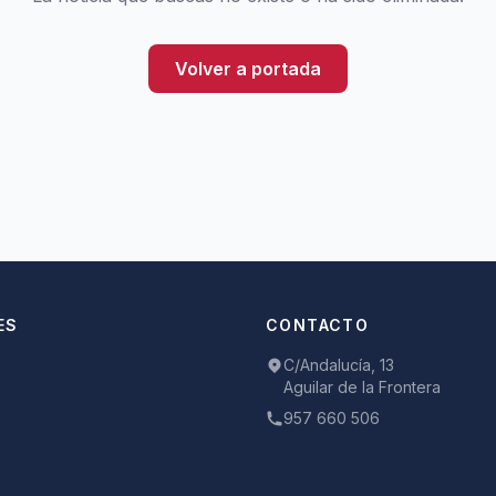
Volver a portada
ES
CONTACTO
C/Andalucía, 13
Aguilar de la Frontera
957 660 506