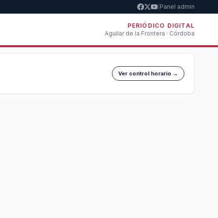
|
Panel admin
PERIÓDICO DIGITAL
Aguilar de la Frontera · Córdoba
Ver control horario →