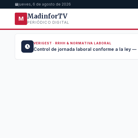
jueves, 6 de agosto de 2026
MadinforTV
M
PERIÓDICO DIGITAL
VERIGEST · RRHH & NORMATIVA LABORAL
u →
Control de jornada laboral conforme a la ley —