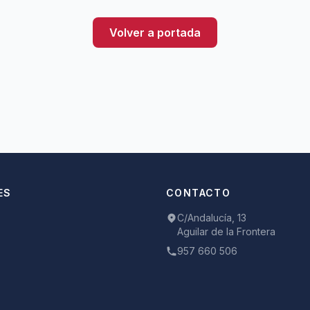
Volver a portada
ES
CONTACTO
C/Andalucía, 13
Aguilar de la Frontera
957 660 506