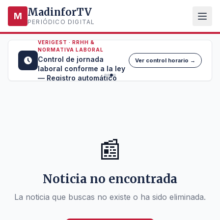
MadinforTV
M
PERIÓDICO DIGITAL
VERIGEST · RRHH &
NORMATIVA LABORAL
Control de jornada
Ver control horario →
laboral conforme a la ley
— Registro automático
📰
Noticia no encontrada
La noticia que buscas no existe o ha sido eliminada.