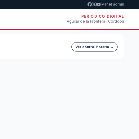
|
Panel admin
PERIÓDICO DIGITAL
Aguilar de la Frontera · Córdoba
Ver control horario →