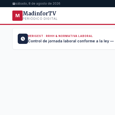
sábado, 8 de agosto de 2026
MadinforTV
M
PERIÓDICO DIGITAL
VERIGEST · RRHH & NORMATIVA LABORAL
u →
Control de jornada laboral conforme a la ley —