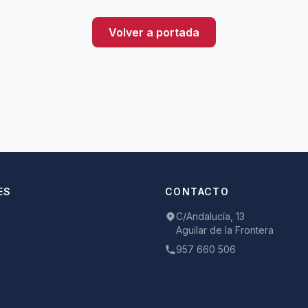
Volver a portada
ES
CONTACTO
C/Andalucía, 13
Aguilar de la Frontera
957 660 506