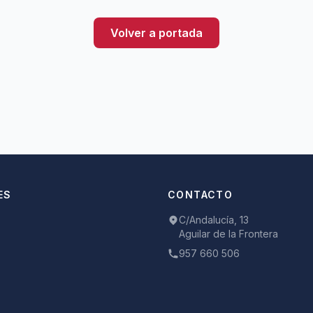
Volver a portada
ES
CONTACTO
C/Andalucía, 13
Aguilar de la Frontera
957 660 506