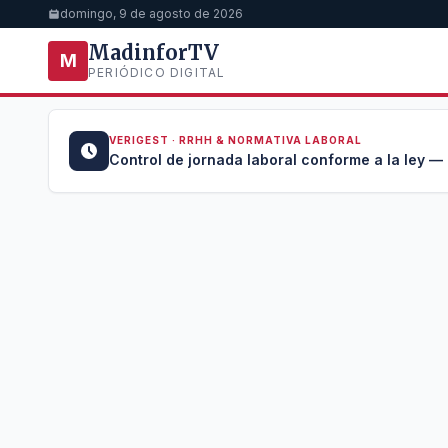
domingo, 9 de agosto de 2026
MadinforTV
M
PERIÓDICO DIGITAL
VERIGEST · RRHH & NORMATIVA LABORAL
u →
Control de jornada laboral conforme a la ley —