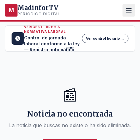
MadinforTV
M
PERIÓDICO DIGITAL
VERIGEST · RRHH &
NORMATIVA LABORAL
Control de jornada
Ver control horario →
laboral conforme a la ley
— Registro automático
📰
Noticia no encontrada
La noticia que buscas no existe o ha sido eliminada.