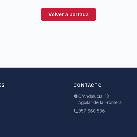
Volver a portada
ES
CONTACTO
C/Andalucía, 13
Aguilar de la Frontera
957 660 506