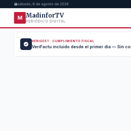
sábado, 8 de agosto de 2026
MadinforTV
M
PERIÓDICO DIGITAL
VERIGEST · CUMPLIMIENTO FISCAL
a →
VeriFactu incluido desde el primer día — Sin co