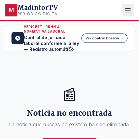
MadinforTV
M
PERIÓDICO DIGITAL
VERIGEST · RRHH &
NORMATIVA LABORAL
Control de jornada
Ver control horario →
laboral conforme a la ley
— Registro automático
📰
Noticia no encontrada
La noticia que buscas no existe o ha sido eliminada.