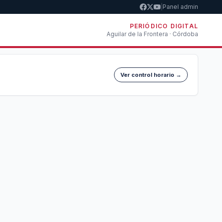
|
Panel admin
PERIÓDICO DIGITAL
Aguilar de la Frontera · Córdoba
Ver control horario →