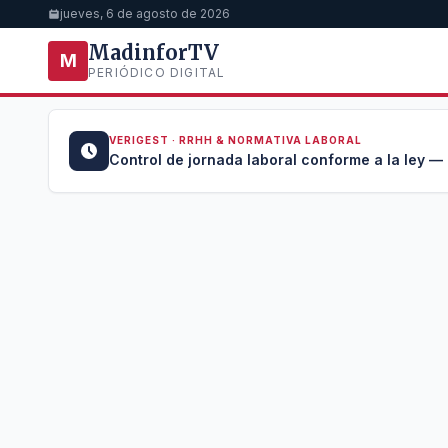
jueves, 6 de agosto de 2026
MadinforTV
M
PERIÓDICO DIGITAL
VERIGEST · RRHH & NORMATIVA LABORAL
u →
Control de jornada laboral conforme a la ley —