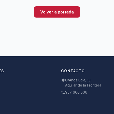
Volver a portada
ES
CONTACTO
C/Andalucía, 13
Aguilar de la Frontera
957 660 506