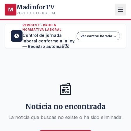
MadinforTV
M
PERIÓDICO DIGITAL
VERIGEST · RRHH &
NORMATIVA LABORAL
Control de jornada
Ver control horario →
laboral conforme a la ley
— Registro automático
📰
Noticia no encontrada
La noticia que buscas no existe o ha sido eliminada.