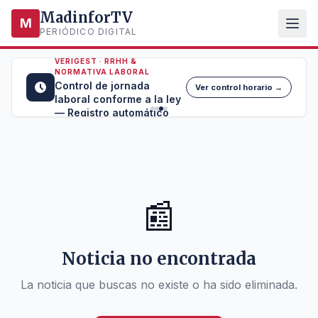
MadinforTV
M
PERIÓDICO DIGITAL
VERIGEST · RRHH &
NORMATIVA LABORAL
Control de jornada
Ver control horario →
laboral conforme a la ley
— Registro automático
📰
Noticia no encontrada
La noticia que buscas no existe o ha sido eliminada.