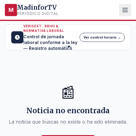
MadinforTV
M
PERIÓDICO DIGITAL
VERIGEST · RRHH &
NORMATIVA LABORAL
Control de jornada
Ver control horario →
laboral conforme a la ley
— Registro automático
📰
Noticia no encontrada
La noticia que buscas no existe o ha sido eliminada.