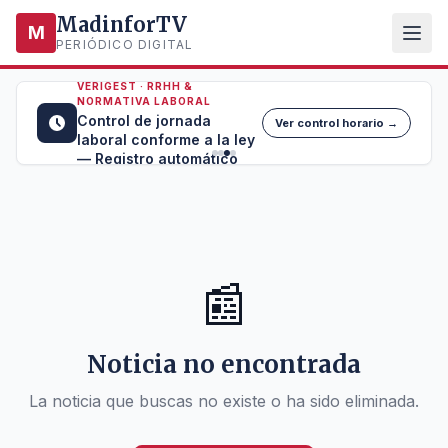
MadinforTV
M
PERIÓDICO DIGITAL
VERIGEST · RRHH &
NORMATIVA LABORAL
Control de jornada
Ver control horario →
laboral conforme a la ley
— Registro automático
📰
Noticia no encontrada
La noticia que buscas no existe o ha sido eliminada.