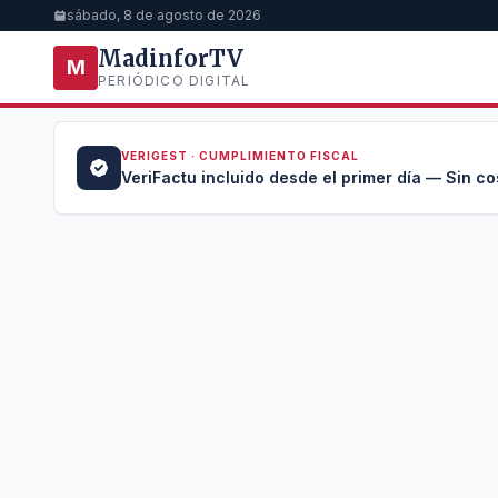
sábado, 8 de agosto de 2026
MadinforTV
M
PERIÓDICO DIGITAL
VERIGEST · CUMPLIMIENTO FISCAL
a →
VeriFactu incluido desde el primer día — Sin co