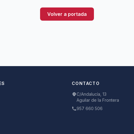
Volver a portada
ES
CONTACTO
C/Andalucía, 13
Aguilar de la Frontera
957 660 506