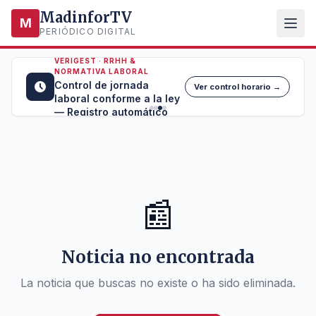
MadinforTV
M
PERIÓDICO DIGITAL
VERIGEST · RRHH &
NORMATIVA LABORAL
Control de jornada
Ver control horario →
laboral conforme a la ley
— Registro automático
📰
Noticia no encontrada
La noticia que buscas no existe o ha sido eliminada.