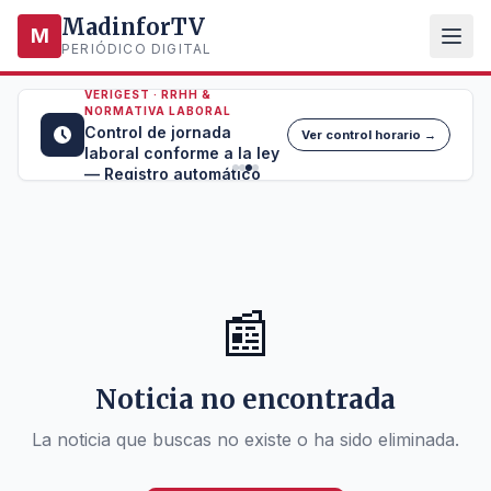
MadinforTV
M
PERIÓDICO DIGITAL
VERIGEST · RRHH &
NORMATIVA LABORAL
Control de jornada
Ver control horario →
laboral conforme a la ley
— Registro automático
📰
Noticia no encontrada
La noticia que buscas no existe o ha sido eliminada.