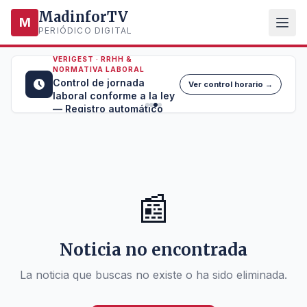
MadinforTV
M
PERIÓDICO DIGITAL
VERIGEST · RRHH &
NORMATIVA LABORAL
Control de jornada
Ver control horario →
laboral conforme a la ley
— Registro automático
📰
Noticia no encontrada
La noticia que buscas no existe o ha sido eliminada.