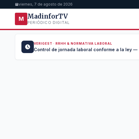
viernes, 7 de agosto de 2026
MadinforTV
M
PERIÓDICO DIGITAL
VERIGEST · RRHH & NORMATIVA LABORAL
u →
Control de jornada laboral conforme a la ley —