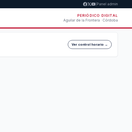
|
Panel admin
PERIÓDICO DIGITAL
Aguilar de la Frontera · Córdoba
Ver control horario →