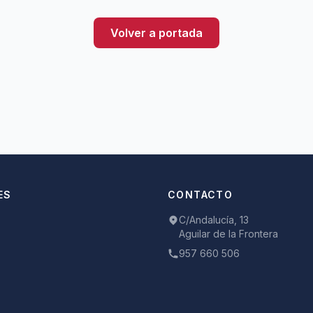
Volver a portada
ES
CONTACTO
C/Andalucía, 13
Aguilar de la Frontera
957 660 506