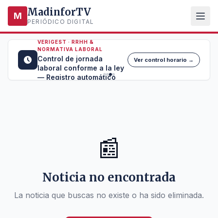
MadinforTV
M
PERIÓDICO DIGITAL
VERIGEST · RRHH &
NORMATIVA LABORAL
Control de jornada
Ver control horario →
laboral conforme a la ley
— Registro automático
📰
Noticia no encontrada
La noticia que buscas no existe o ha sido eliminada.