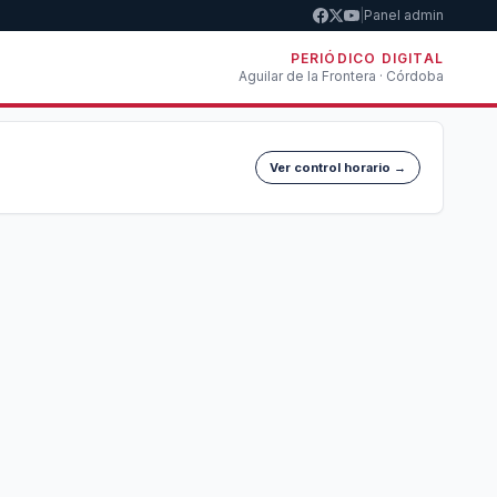
|
Panel admin
PERIÓDICO DIGITAL
Aguilar de la Frontera · Córdoba
Ver control horario →