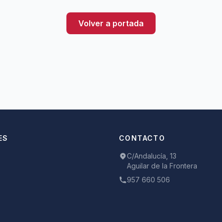
Volver a portada
ES
CONTACTO
C/Andalucía, 13
Aguilar de la Frontera
957 660 506