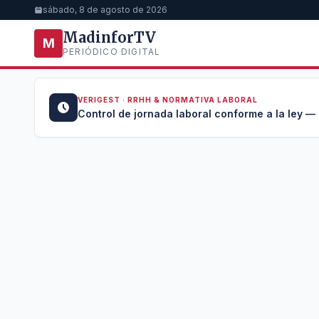
sábado, 8 de agosto de 2026
MadinforTV
M
PERIÓDICO DIGITAL
VERIGEST · RRHH & NORMATIVA LABORAL
u →
Control de jornada laboral conforme a la ley —