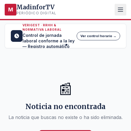
MadinforTV
M
PERIÓDICO DIGITAL
VERIGEST · RRHH &
NORMATIVA LABORAL
Control de jornada
Ver control horario →
laboral conforme a la ley
— Registro automático
📰
Noticia no encontrada
La noticia que buscas no existe o ha sido eliminada.