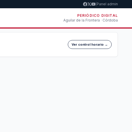
|
Panel admin
PERIÓDICO DIGITAL
Aguilar de la Frontera · Córdoba
Ver control horario →