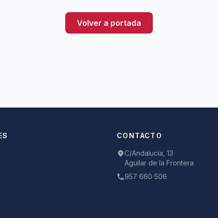
Volver a portada
ES
CONTACTO
C/Andalucía, 13
Aguilar de la Frontera
957 660 506