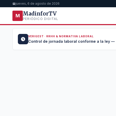
jueves, 6 de agosto de 2026
MadinforTV
M
PERIÓDICO DIGITAL
VERIGEST · RRHH & NORMATIVA LABORAL
u →
Control de jornada laboral conforme a la ley —