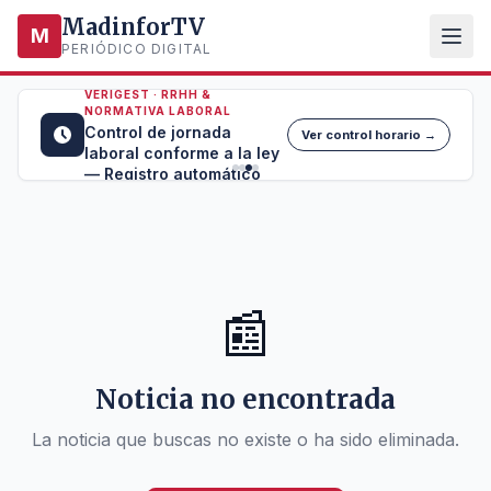
MadinforTV
M
PERIÓDICO DIGITAL
VERIGEST · RRHH &
NORMATIVA LABORAL
Control de jornada
Ver control horario →
laboral conforme a la ley
— Registro automático
📰
Noticia no encontrada
La noticia que buscas no existe o ha sido eliminada.