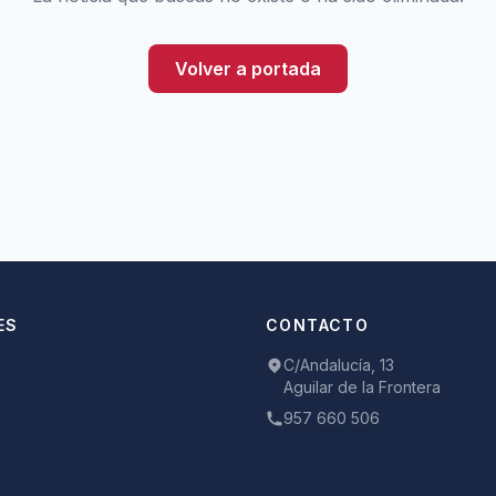
Volver a portada
ES
CONTACTO
C/Andalucía, 13
Aguilar de la Frontera
957 660 506