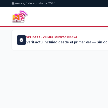
jueves, 6 de agosto de 2026
VERIGEST · CUMPLIMIENTO FISCAL
a →
VeriFactu incluido desde el primer día — Sin co