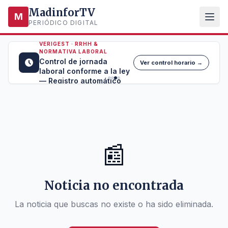
MadinforTV
M
PERIÓDICO DIGITAL
VERIGEST · RRHH &
NORMATIVA LABORAL
Control de jornada
Ver control horario →
laboral conforme a la ley
— Registro automático
📰
Noticia no encontrada
La noticia que buscas no existe o ha sido eliminada.