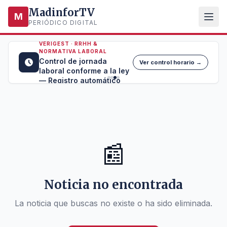
MadinforTV
M
PERIÓDICO DIGITAL
VERIGEST · RRHH &
NORMATIVA LABORAL
Control de jornada
Ver control horario →
laboral conforme a la ley
— Registro automático
📰
Noticia no encontrada
La noticia que buscas no existe o ha sido eliminada.