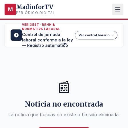
MadinforTV
M
PERIÓDICO DIGITAL
VERIGEST · RRHH &
NORMATIVA LABORAL
Control de jornada
Ver control horario →
laboral conforme a la ley
— Registro automático
📰
Noticia no encontrada
La noticia que buscas no existe o ha sido eliminada.