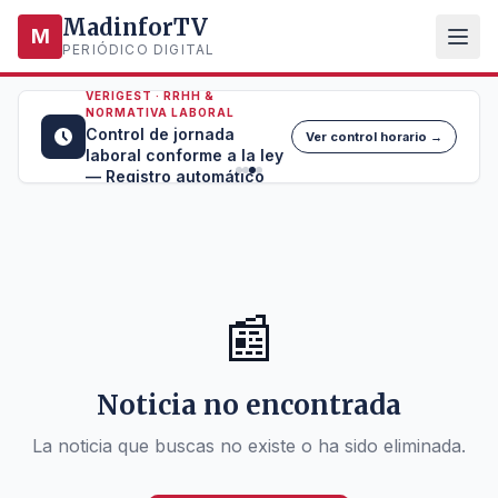
MadinforTV
M
PERIÓDICO DIGITAL
VERIGEST · RRHH &
NORMATIVA LABORAL
Control de jornada
Ver control horario →
laboral conforme a la ley
— Registro automático
📰
Noticia no encontrada
La noticia que buscas no existe o ha sido eliminada.