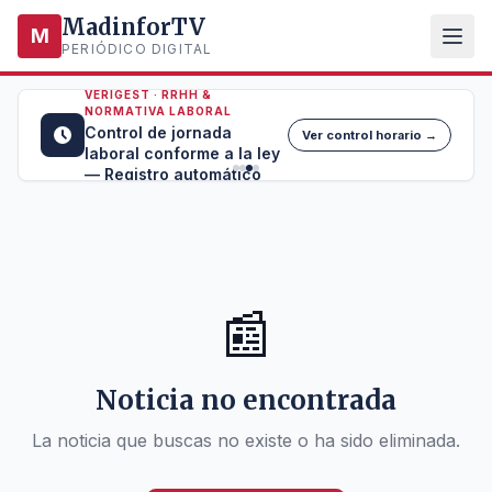
MadinforTV
M
PERIÓDICO DIGITAL
VERIGEST · RRHH &
NORMATIVA LABORAL
Control de jornada
Ver control horario →
laboral conforme a la ley
— Registro automático
📰
Noticia no encontrada
La noticia que buscas no existe o ha sido eliminada.