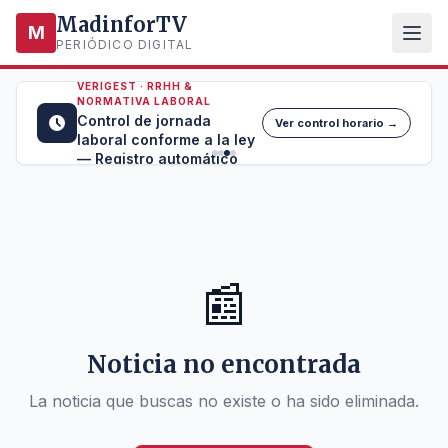
MadinforTV
M
PERIÓDICO DIGITAL
VERIGEST · RRHH &
NORMATIVA LABORAL
Control de jornada
Ver control horario →
laboral conforme a la ley
— Registro automático
📰
Noticia no encontrada
La noticia que buscas no existe o ha sido eliminada.