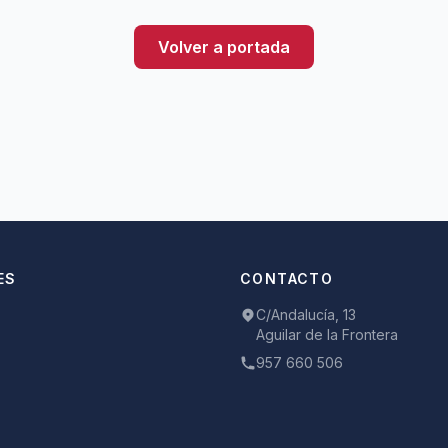
Volver a portada
ES
CONTACTO
C/Andalucía, 13
Aguilar de la Frontera
957 660 506