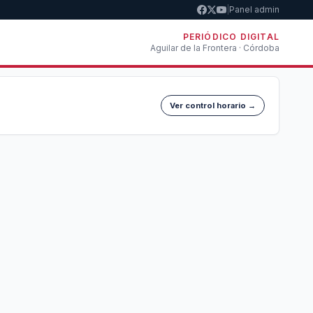
|
Panel admin
PERIÓDICO DIGITAL
Aguilar de la Frontera · Córdoba
Ver control horario →