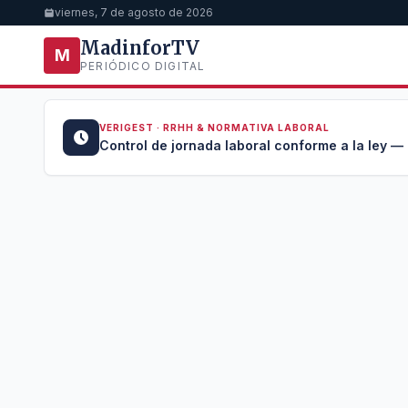
viernes, 7 de agosto de 2026
MadinforTV
M
PERIÓDICO DIGITAL
VERIGEST · RRHH & NORMATIVA LABORAL
u →
Control de jornada laboral conforme a la ley —