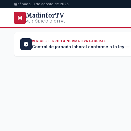
sábado, 8 de agosto de 2026
MadinforTV
M
PERIÓDICO DIGITAL
VERIGEST · RRHH & NORMATIVA LABORAL
u →
Control de jornada laboral conforme a la ley —