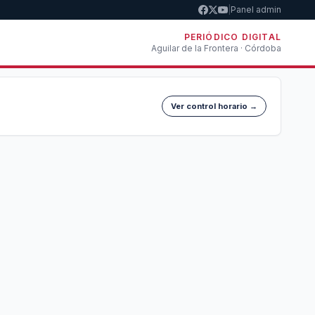
|
Panel admin
PERIÓDICO DIGITAL
Aguilar de la Frontera · Córdoba
Ver control horario →