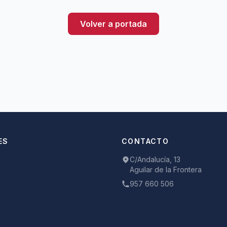
Volver a portada
ES
CONTACTO
C/Andalucía, 13
Aguilar de la Frontera
957 660 506