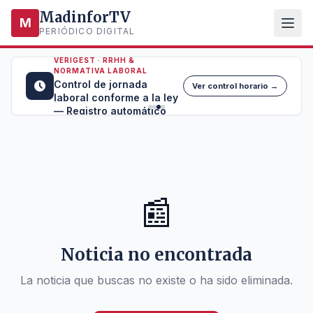
MadinforTV
M
PERIÓDICO DIGITAL
VERIGEST · RRHH &
NORMATIVA LABORAL
Control de jornada
Ver control horario →
laboral conforme a la ley
— Registro automático
📰
Noticia no encontrada
La noticia que buscas no existe o ha sido eliminada.