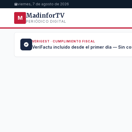
viernes, 7 de agosto de 2026
MadinforTV
M
PERIÓDICO DIGITAL
VERIGEST · CUMPLIMIENTO FISCAL
a →
VeriFactu incluido desde el primer día — Sin co