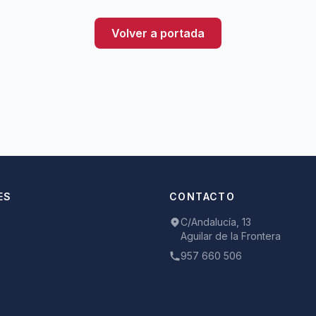
Volver a portada
ES
CONTACTO
C/Andalucía, 13
Aguilar de la Frontera
957 660 506